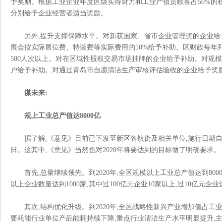
予奖励。根据工业企业年度区级实得财力和工业产值贡献各占50%的
分别给予企业经营者适当奖励。
另外
,提升支撑保障水平。对新获国家、省市企业管理奖的企业给
展会按实际展位费、特装费等实际费用的50%给予补助。区财政每年
500人次以上。对在区域性股权交易市场挂牌的企业给予补助。对
户给予补助。对通过青岛市自愿清洁生产审核评估验收的企业给予奖励
谋未来
:
规上工业总产值达
8000亿
据了解
,《意见》目前已下发至新区各镇街及相关单位,施行日期自201
日。这其中,《意见》当然也对2020年将要达到的目标做了明确要求
首先
,总量继续领先。到2020年,全区规模以上工业总产值达到800
以上企业数量达到1000家,其中过100亿元企业10家以上,过10亿元企业达到
其次
,结构优化升级。到2020年,全区战略性新兴产业增加值占工业增
要耗能行业单位产品能耗持续下降,重点行业清洁生产水平明显提升,